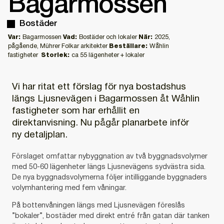
Bagarmossen
Bostäder
Var:
Bagarmossen
Vad:
Bostäder och lokaler
När:
2025,
pågående, Mührer Folkar arkitekter
Beställare:
Wåhlin
fastigheter
Storlek:
ca 55 lägenheter + lokaler
Vi har ritat ett förslag för nya bostadshus
längs Ljusnevägen i Bagarmossen åt Wåhlin
fastigheter som har erhållit en
direktanvisning. Nu pågår planarbete inför
ny detaljplan.
Förslaget omfattar nybyggnation av två byggnadsvolymer
med 50-60 lägenheter längs Ljusnevägens sydvästra sida.
D
e nya byggnadsvolymerna följer intilliggande byggnaders
volymhantering med fem våningar.
På bottenvåningen längs med Ljusnevägen föreslås
”bokaler”, bostäder med direkt entré från gatan där tanken