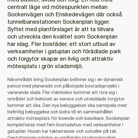
med butiker, skola och torg. En nod med
centralt läge vid mötespunkten mellan
Sockenvägen och Enskedevägen där också
tunnelbanestationen Sockenplan ligger.
Syftet med planförslaget är att ta tillvara
och utveckla den kvalitet som Sockenplan
har idag. Fler bostäder, ett stort utbud av
verksamheter i gatuplan och förädlade park
och torgytor skapar en livlig och attraktiv
mötesplats i grön stadsmiljö.
Närområdet kring Sockenplan befinner sig i en dynamisk
period med planerade och påbörjade bostadsprojekt i
varierande skala. Fler människor kommer att röra sig i
området och behovet av service och utvecklade torgytor
kommer att öka. Den nya bebyggelsen ska samspela med
befintlig bebyggelse och bidra till en sammanhållen
attraktiv mötesplats för boende och besökare. Sockenplan
kompletteras med fem bostadshus med verksamheter i
gatuplan. Husen har takterrasser och solceller på tak.