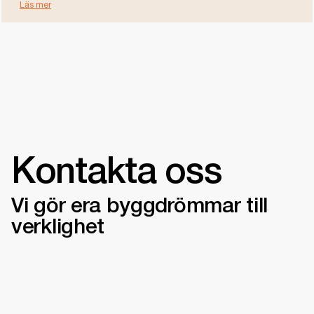
Läs mer
Kontakta oss
Vi gör era byggdrömmar till
verklighet
Välkommen till vårt kontor på Kungsholmen,
Sven Rinmans gata 6, 11237 Stockholm